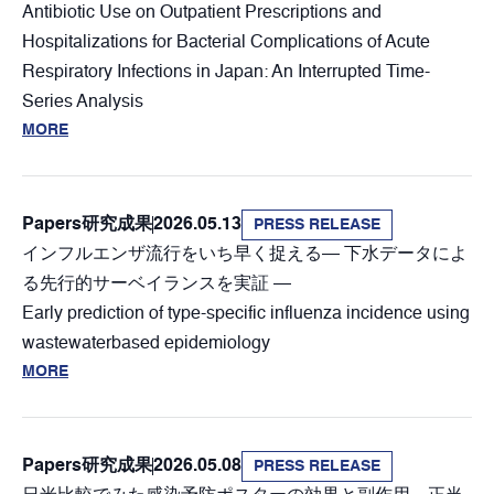
Antibiotic Use on Outpatient Prescriptions and
Hospitalizations for Bacterial Complications of Acute
Respiratory Infections in Japan: An Interrupted Time-
Series Analysis
MORE
Papers
研究成果
2026.05.13
PRESS RELEASE
インフルエンザ流行をいち早く捉える― 下水データによ
る先行的サーベイランスを実証 ―
Early prediction of type-specific influenza incidence using
wastewaterbased epidemiology
MORE
Papers
研究成果
2026.05.08
PRESS RELEASE