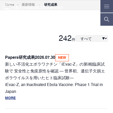
-
Home
-
最新情報
研究成果
Papers
研究成果
242
件
Papers
研究成果
2026.07.30
NEW
新しい不活化エボラワクチン「iEvac-Z」の第I相臨床試
験で 安全性と免疫原性を確認 ― 世界初、遺伝子欠損エ
ボラウイルスを用いたヒト臨床試験―
iEvac-Z, an Inactivated Ebola Vaccine: Phase 1 Trial in
Japan
MORE