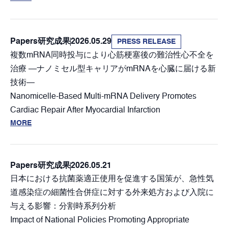
Papers
研究成果
2026.05.29
PRESS RELEASE
複数mRNA同時投与により心筋梗塞後の難治性心不全を
治療 ―ナノミセル型キャリアがmRNAを心臓に届ける新
技術―
Nanomicelle-Based Multi-mRNA Delivery Promotes
Cardiac Repair After Myocardial Infarction
MORE
Papers
研究成果
2026.05.21
日本における抗菌薬適正使用を促進する国策が、急性気
道感染症の細菌性合併症に対する外来処方および入院に
与える影響：分割時系列分析
Impact of National Policies Promoting Appropriate