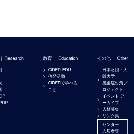
Research
教育
Education
その他
Other
制
CiDER-EDU
日本財団・大
啓発活動
阪大学
果
CiDERで学べる
感染症対策プ
器
こと
ロジェクト
-DP
イベント ア
-PDP
ーカイブ
人材募集
リンク集
センター
入居者専