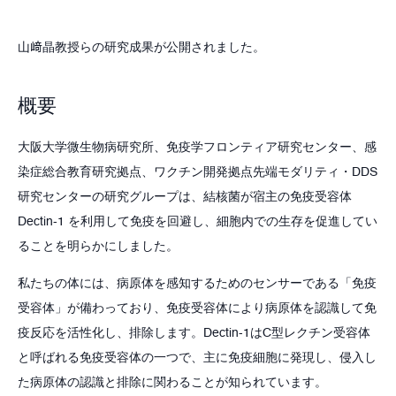
山﨑晶教授らの研究成果が公開されました。
概要
大阪大学微生物病研究所、免疫学フロンティア研究センター、感
染症総合教育研究拠点、ワクチン開発拠点先端モダリティ・DDS
研究センターの研究グループは、結核菌が宿主の免疫受容体
Dectin-1 を利用して免疫を回避し、細胞内での生存を促進してい
ることを明らかにしました。
私たちの体には、病原体を感知するためのセンサーである「免疫
受容体」が備わっており、免疫受容体により病原体を認識して免
疫反応を活性化し、排除します。Dectin-1はC型レクチン受容体
と呼ばれる免疫受容体の一つで、主に免疫細胞に発現し、侵入し
た病原体の認識と排除に関わることが知られています。