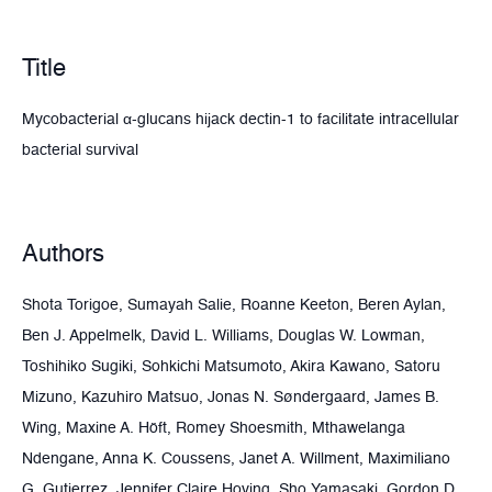
Title
Mycobacterial α-glucans hijack dectin-1 to facilitate intracellular
bacterial survival
Authors
Shota Torigoe, Sumayah Salie, Roanne Keeton, Beren Aylan,
Ben J. Appelmelk, David L. Williams, Douglas W. Lowman,
Toshihiko Sugiki, Sohkichi Matsumoto, Akira Kawano, Satoru
Mizuno, Kazuhiro Matsuo, Jonas N. Søndergaard, James B.
Wing, Maxine A. Höft, Romey Shoesmith, Mthawelanga
Ndengane, Anna K. Coussens, Janet A. Willment, Maximiliano
G. Gutierrez, Jennifer Claire Hoving, Sho Yamasaki, Gordon D.