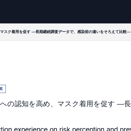
マスク着用を促す ―長期継続調査データで、感染前の違いをそろえて比較―
SE
への認知を高め、マスク着用を促す ―
ion experience on risk perception and pre