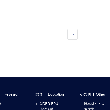
Research
教育
Education
その他
Other
制
CiDER-EDU
日本財団・大
啓発活動
阪大学