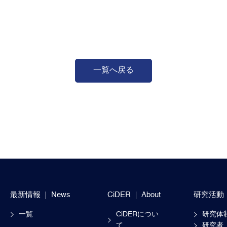
一覧へ戻る
最新情報
News
CiDER
About
研究活動
一覧
CiDERについ
研究体
て
研究者