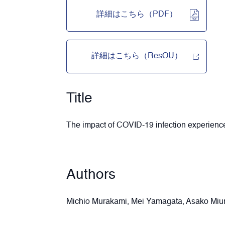
詳細はこちら（PDF）
詳細はこちら（ResOU）
Title
The impact of COVID-19 infection experience
Authors
Michio Murakami, Mei Yamagata, Asako Miu