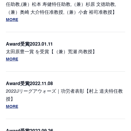
任助教,(兼）松本 寿健特任助教,（兼）杉原 文徳助教,
（兼）奥崎 大介特任准教授,（兼）小倉 裕司准教授】
MORE
Award
受賞
2023.01.11
太田原豊一賞 を受賞【（兼）荒瀬 尚教授】
MORE
Award
受賞
2022.11.08
2022Jリーグアウォーズ｜功労者表彰【村上 道夫特任教
授】
MORE