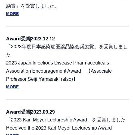
励賞」を受賞しました。
MORE
Award
受賞
2023.12.12
「2023年度日本感染症医薬品協会奨励賞」を受賞しまし
た
2023 Japan Infectious Disease Pharmaceuticals
Association Encouragement Award 【Associate
Professor Seiji Yamasaki (also)】
MORE
Award
受賞
2023.09.29
「2023 Karl Meyer Lectureship Award」を受賞しました
Received the 2023 Karl Meyer Lectureship Award