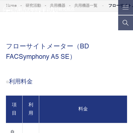
-
Home
-
研究活動
-
共用機器
-
共用機器一覧
フローサイトメー
Equipment Lists
フローサイトメーター（BD FACSymphony A5 SE）
フローサイトメーター（BD
FACSymphony A5 SE）
利用料金
項
利
料金
目
用
自