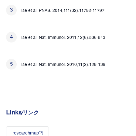
Ise et al. PNAS. 2014;111(32):11792-11797
Ise et al. Nat. Immunol. 2011;12(6):536-543
Ise et al. Nat. Immunol. 2010;11(2):129-135
Links
リンク
researchmap