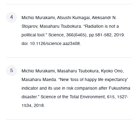
Michio Murakami, Atsushi Kumagai, Aleksandr N.
Stojarov, Masaharu Tsubokura. “Radiation is not a
political tool.” Science, 366(6465), pp.581-582, 2019.
doi: 10.1126/science.aaz3408.
Michio Murakami, Masaharu Tsubokura, Kyoko Ono,
Masaharu Maeda. “New ‘loss of happy life expectancy’
indicator and its use in risk comparison after Fukushima
disaster.” Science of the Total Environment, 615, 1527-
1534, 2018.