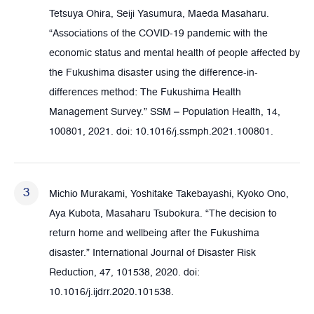
Tetsuya Ohira, Seiji Yasumura, Maeda Masaharu.
“Associations of the COVID-19 pandemic with the
economic status and mental health of people affected by
the Fukushima disaster using the difference-in-
differences method: The Fukushima Health
Management Survey.” SSM – Population Health, 14,
100801, 2021. doi: 10.1016/j.ssmph.2021.100801.
Michio Murakami, Yoshitake Takebayashi, Kyoko Ono,
Aya Kubota, Masaharu Tsubokura. “The decision to
return home and wellbeing after the Fukushima
disaster.” International Journal of Disaster Risk
Reduction, 47, 101538, 2020. doi:
10.1016/j.ijdrr.2020.101538.