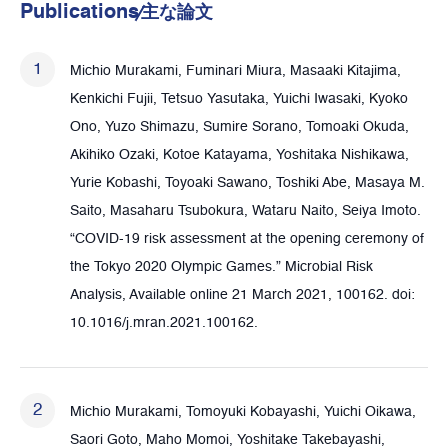
Publications
主な論⽂
Michio Murakami, Fuminari Miura, Masaaki Kitajima,
Kenkichi Fujii, Tetsuo Yasutaka, Yuichi Iwasaki, Kyoko
Ono, Yuzo Shimazu, Sumire Sorano, Tomoaki Okuda,
Akihiko Ozaki, Kotoe Katayama, Yoshitaka Nishikawa,
Yurie Kobashi, Toyoaki Sawano, Toshiki Abe, Masaya M.
Saito, Masaharu Tsubokura, Wataru Naito, Seiya Imoto.
“COVID-19 risk assessment at the opening ceremony of
the Tokyo 2020 Olympic Games.” Microbial Risk
Analysis, Available online 21 March 2021, 100162. doi:
10.1016/j.mran.2021.100162.
Michio Murakami, Tomoyuki Kobayashi, Yuichi Oikawa,
Saori Goto, Maho Momoi, Yoshitake Takebayashi,