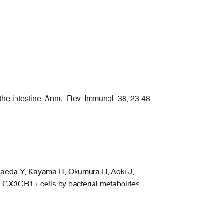
he intestine. Annu. Rev. Immunol. 38, 23-48
, Maeda Y, Kayama H, Okumura R, Aoki J,
l CX3CR1+ cells by bacterial metabolites.