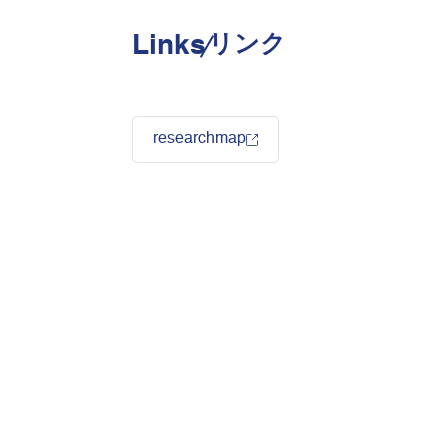
Links
リンク
researchmap