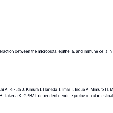
action between the microbiota, epithelia, and immune cells in t
hi A, Kikuta J, Kimura I, Haneda T, Imai T, Inoue A, Mimuro H
R, Takeda K: GPR31-dependent dendrite protrusion of intestina