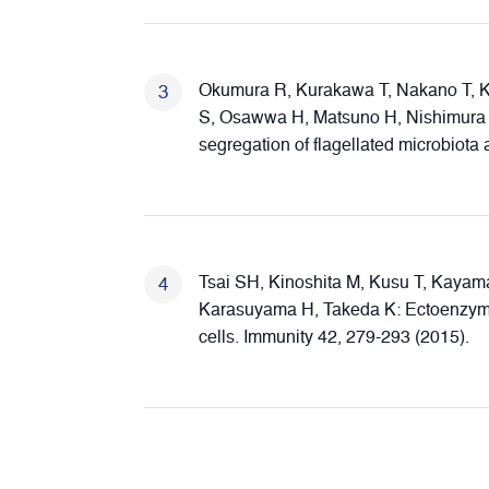
Okumura R, Kurakawa T, Nakano T, K
S, Osawwa H, Matsuno H, Nishimura 
segregation of flagellated microbiota 
Tsai SH, Kinoshita M, Kusu T, Kayam
Karasuyama H, Takeda K: Ectoenzyme
cells. Immunity 42, 279-293 (2015).