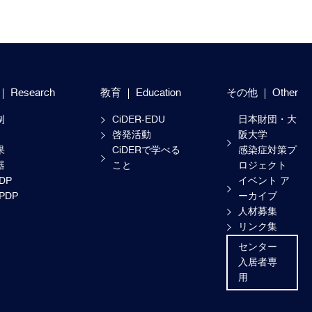
Research
教育
Education
その他
Other
制
CiDER-EDU
日本財団・大
啓発活動
阪大学
果
CiDERで学べる
感染症対策プ
器
こと
ロジェクト
-DP
イベント ア
-PDP
ーカイブ
人材募集
リンク集
センター
入居者専
用