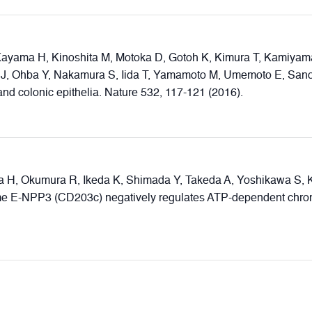
ayama H, Kinoshita M, Motoka D, Gotoh K, Kimura T, Kamiyama
J, Ohba Y, Nakamura S, Iida T, Yamamoto M, Umemoto E, Sano
and colonic epithelia. Nature 532, 117-121 (2016).
a H, Okumura R, Ikeda K, Shimada Y, Takeda A, Yoshikawa S, 
 E-NPP3 (CD203c) negatively regulates ATP-dependent chronic