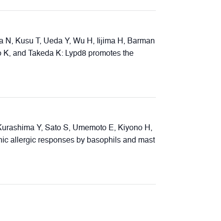
 N, Kusu T, Ueda Y, Wu H, Iijima H, Barman
 K, and Takeda K: Lypd8 promotes the
Kurashima Y, Sato S, Umemoto E, Kiyono H,
 allergic responses by basophils and mast