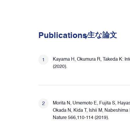
Publications
主な論⽂
Kayama H, Okumura R, Takeda K: Inter
(2020).
Morita N, Umemoto E, Fujita S, Hayas
Okada N, Kida T, Ishii M, Nabeshima 
Nature 566,110-114 (2019).