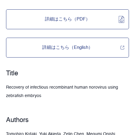
詳細はこちら（PDF）
詳細はこちら（English）
Title
Recovery of infectious recombinant human norovirus using
zebrafish embryos
Authors
Tomohiro Kotaki, Yuki Akieda, Zelin Chen, Megumi Onishi,