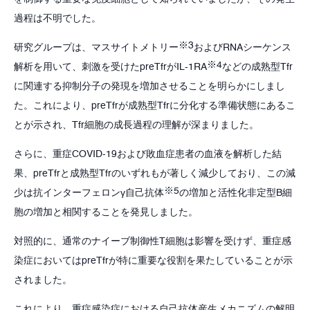
過程は不明でした。
※3
研究グループは、マスサイトメトリー
およびRNAシーケンス
※4
解析を用いて、刺激を受けたpreTfrがIL-1RA
などの成熟型Tfr
に関連する抑制分子の発現を増加させることを明らかにしまし
た。これにより、preTfrが成熟型Tfrに分化する準備状態にあるこ
とが示され、Tfr細胞の成長過程の理解が深まりました。
さらに、重症COVID-19および敗血症患者の血液を解析した結
果、preTfrと成熟型Tfrのいずれもが著しく減少しており、この減
※5
少は抗インターフェロンγ自己抗体
の増加と活性化非定型B細
胞の増加と相関することを発見しました。
対照的に、通常のナイーブ制御性T細胞は影響を受けず、重症感
染症においてはpreTfrが特に重要な役割を果たしていることが示
されました。
これにより、重症感染症における自己抗体産生メカニズムの解明