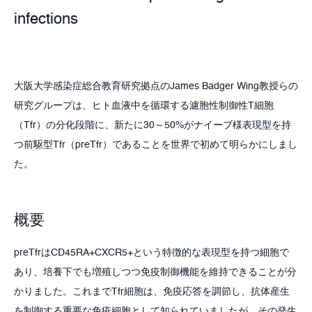
infections
大阪大学感染症総合教育研究拠点のJames Badger Wing教授らの
研究グループは、ヒト血液中を循環する濾胞性制御性T細胞
（Tfr）の分化段階に、新たに30～50%がナイーブ様表現型を持
つ前駆型Tfr（preTfr）であることを世界で初めて明らかにしまし
た。
概要
preTfrはCD45RA+CXCR5+という特徴的な表現型を持つ細胞で
あり、培養下でも増殖しつつ免疫制御機能を維持できることが分
かりました。これまでTfr細胞は、免疫応答を調節し、抗体産生
を制御する重要な免疫細胞として知られていましたが、その発生