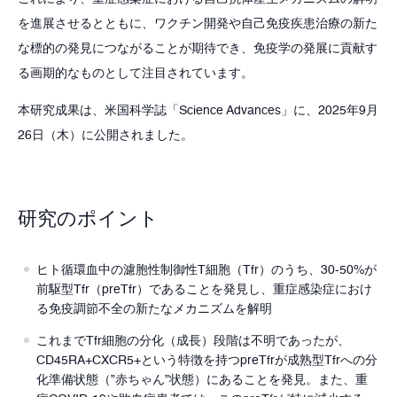
を進展させるとともに、ワクチン開発や自己免疫疾患治療の新た
な標的の発見につながることが期待でき、免疫学の発展に貢献す
る画期的なものとして注目されています。
本研究成果は、米国科学誌「Science Advances」に、2025年9月
26日（木）に公開されました。
研究のポイント
ヒト循環血中の濾胞性制御性T細胞（Tfr）のうち、30-50%が
前駆型Tfr（preTfr）であることを発見し、重症感染症におけ
る免疫調節不全の新たなメカニズムを解明
これまでTfr細胞の分化（成長）段階は不明であったが、
CD45RA+CXCR5+という特徴を持つpreTfrが成熟型Tfrへの分
化準備状態（”赤ちゃん”状態）にあることを発見。また、重