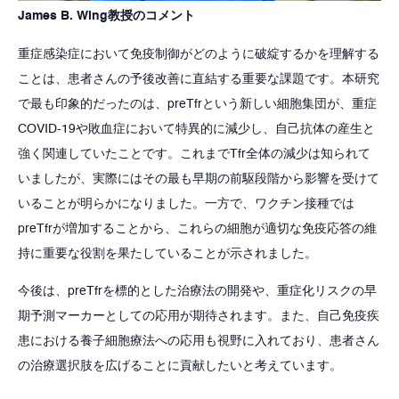
James B. Wing教授のコメント
重症感染症において免疫制御がどのように破綻するかを理解する
ことは、患者さんの予後改善に直結する重要な課題です。本研究
で最も印象的だったのは、preTfrという新しい細胞集団が、重症
COVID-19や敗血症において特異的に減少し、自己抗体の産生と
強く関連していたことです。これまでTfr全体の減少は知られて
いましたが、実際にはその最も早期の前駆段階から影響を受けて
いることが明らかになりました。一方で、ワクチン接種では
preTfrが増加することから、これらの細胞が適切な免疫応答の維
持に重要な役割を果たしていることが示されました。
今後は、preTfrを標的とした治療法の開発や、重症化リスクの早
期予測マーカーとしての応用が期待されます。また、自己免疫疾
患における養子細胞療法への応用も視野に入れており、患者さん
の治療選択肢を広げることに貢献したいと考えています。