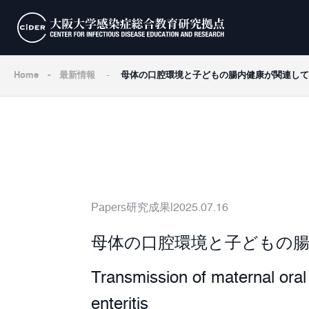
-
Home
-
最新情報
⺟体の⼝腔環境と⼦どもの腸内健康が関連して
Papers
研究成果
2025.07.16
⺟体の⼝腔環境と⼦どもの
Transmission of maternal oral 
enteritis