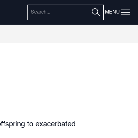
MENU
offspring to exacerbated