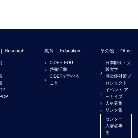
Research
教育
Education
その他
Other
制
CiDER-EDU
日本財団・大
啓発活動
阪大学
果
CiDERで学べる
感染症対策プ
器
こと
ロジェクト
-DP
イベント ア
-PDP
ーカイブ
人材募集
リンク集
センター
入居者専
用