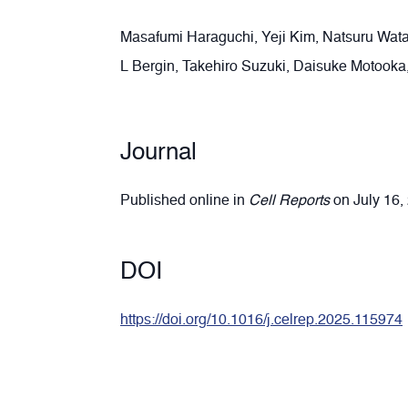
Masafumi Haraguchi, Yeji Kim, Natsuru Watan
L Bergin, Takehiro Suzuki, Daisuke Motook
Journal
Published online in
Cell Reports
on July 16,
DOI
https://doi.org/10.1016/j.celrep.2025.115974