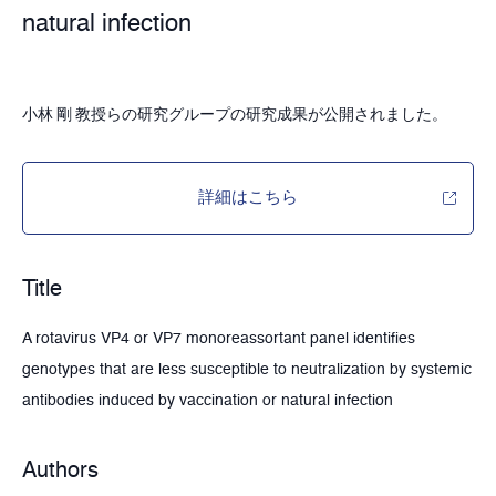
natural infection
小林 剛 教授らの研究グループの研究成果が公開されました。
詳細はこちら
Title
A rotavirus VP4 or VP7 monoreassortant panel identifies
genotypes that are less susceptible to neutralization by systemic
antibodies induced by vaccination or natural infection
Authors