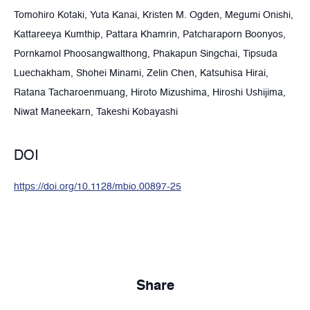
Tomohiro Kotaki, Yuta Kanai, Kristen M. Ogden, Megumi Onishi,
Kattareeya Kumthip, Pattara Khamrin, Patcharaporn Boonyos,
Pornkamol Phoosangwalthong, Phakapun Singchai, Tipsuda
Luechakham, Shohei Minami, Zelin Chen, Katsuhisa Hirai,
Ratana Tacharoenmuang, Hiroto Mizushima, Hiroshi Ushijima,
Niwat Maneekarn, Takeshi Kobayashi
DOI
https://doi.org/10.1128/mbio.00897-25
Share