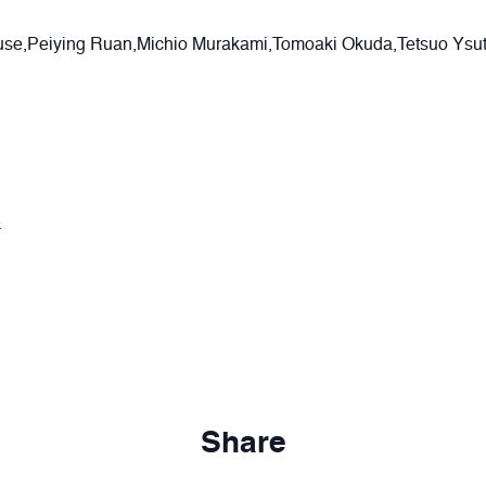
use,Peiying Ruan,Michio Murakami,Tomoaki Okuda,Tetsuo Ysu
8
Share