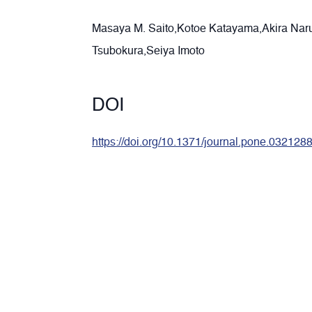
Masaya M. Saito,Kotoe Katayama,Akira Nar
Tsubokura,Seiya Imoto
DOI
https://doi.org/10.1371/journal.pone.032128