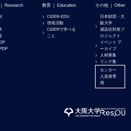
Research
教育
Education
その他
Other
制
CiDER-EDU
日本財団・大
啓発活動
阪大学
果
CiDERで学べる
感染症対策プ
器
こと
ロジェクト
-DP
イベント ア
-PDP
ーカイブ
人材募集
リンク集
センター
入居者専
用