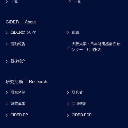
一覧
一覧
CiDER
About
CiDERについて
組織
活動報告
大阪大学・日本財団感染症セ
ンター
利用案内
新棟紹介
研究活動
Research
研究体制
研究者
研究成果
共用機器
CiDER-DP
CiDER-PDP