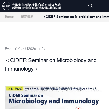
-
Home
-
最新情報
＜CiDER Seminar on Microbiology and Im
Event
イベント
2025.11.27
＜CiDER Seminar on Microbiology and
Immunology＞