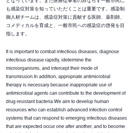
となっています。また医療従事者のみならず一般市民に
も感染症対策を知っていただくことは重要です。感染制
御人材チームは、感染症対策に貢献する医師、薬剤師、
コメディカルを育成と、一般市民への感染症の啓発を目
指します。
It is important to combat infectious diseases, diagnose
infectious disease rapidly, idetermine the
microorganisms, and intercept their mode of
transmission.In addition, appropriate antimicrobial
therapy is necessary because inappropriate use of
antimicrobial agents can contribute to the development of
drug-resistant bacteria.We aim to develop human
resources who can establish advanced infection control
systems that can respond to emerging infectious diseases
that are expected occur one after another, and to become