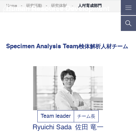
-
Home
-
研究活動
-
研究体制
人材育成部門
Human Resource Development
Division
人材育成部門
Specimen Analysis Team
検体解析人材チーム
Team leader
チーム長
Ryuichi Sada
佐田 竜一